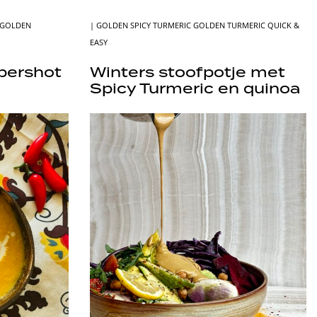
GOLDEN
|
GOLDEN SPICY TURMERIC
GOLDEN TURMERIC
QUICK &
EASY
ershot
Winters stoofpotje met
Spicy Turmeric en quinoa