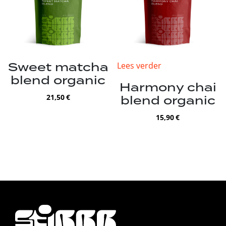
Sweet matcha
Lees verder
blend organic
Harmony chai
blend organic
21,50
€
15,90
€