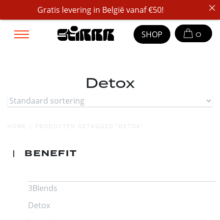
Gratis levering in België vanaf €50!
SHOP
0
Detox
HOME | PRODUCTEN GETAGGED “DETOX”
BENEFIT
3Blends
Detox