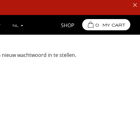
SHOP
0
MY CART
T
NL
Geen producten in de
winkelwagen.
 nieuw wachtwoord in te stellen.