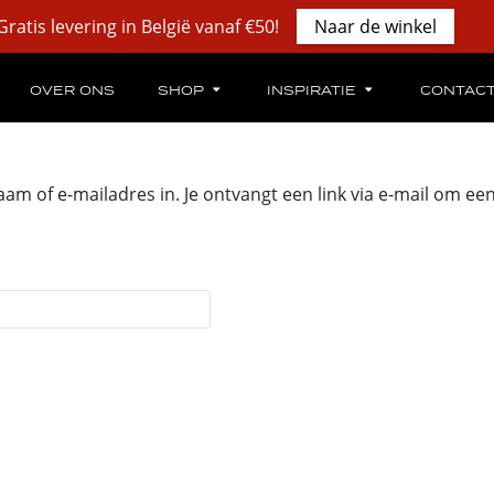
Gratis levering in België vanaf €50!
Naar de winkel
OVER ONS
SHOP
INSPIRATIE
CONTAC
 of e-mailadres in. Je ontvangt een link via e-mail om een