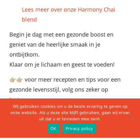
Lees meer over onze Harmony Chai
blend
Begin je dag met een gezonde boost en
geniet van de heerlijke smaak in je
ontbijtkom.
Klaar om je lichaam en geest te voeden!
👉🏼👉🏼 voor meer recepten en tips voor een
gezonde levensstijl, volg ons zeker op
Instagram
Wij gebruiken cookies om u de beste ervaring te geven op
onze website. Als u deze site blijft gebruiken, gaan wij ervan
uit dat u er tevreden mee bent.
OK
Privacy policy